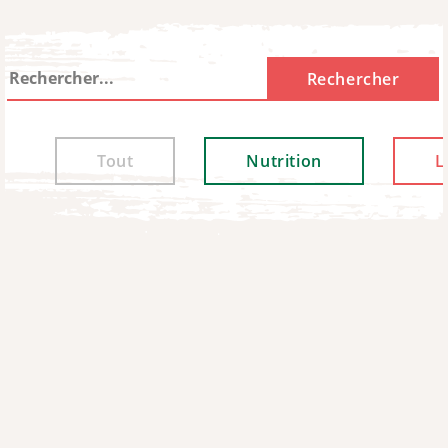
Rechercher
Rechercher
Tout
Nutrition
L