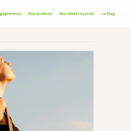
ngagements
Nos produits
Nos idées recettes
Le Mag
oriser
toriser
terdire