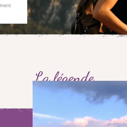
sement
La légende