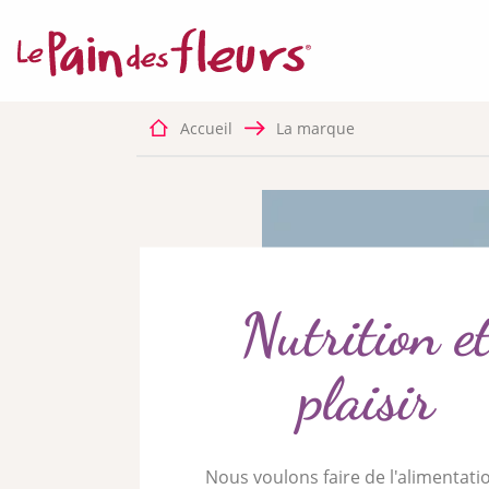
COOKIES OBLI
Ce site 
bon fon
désactiv
Accueil
La marque
✛ RÉGIES PUBL
Facebook P
Ce servi
Nutrition e
plaisir
Nous voulons faire de l'alimentati