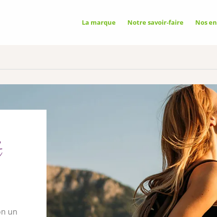
GATOIRES
La marque
Notre savoir-faire
Nos e
Aut
utilise des cookies nécessaires à son
ctionnement qui ne peuvent pas être
és.
ICITAIRES
✓ Au
ixel
ce peut déposer 8 cookies.
t
✗ In
on un