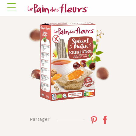
✓ Autoriser tous
✗ Interdire tous
les cookies
les cookies
COOKIES OBLIGATOIRES
Ce site utilise des cookies nécessaires à son bon
fonctionnement qui ne peuvent pas être désactivés.
Autoriser
✛ RÉGIES PUBLICITAIRES
Facebook Pixel
Ce service peut déposer 8 cookies.
✓ Autoriser
✗ Interdire
Partager