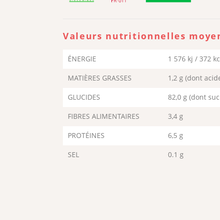
Valeurs nutritionnelles moye
ÉNERGIE
1 576 kj / 372 kc
MATIÈRES GRASSES
1,2 g (dont acid
GLUCIDES
82,0 g (dont suc
FIBRES ALIMENTAIRES
3,4 g
PROTÉINES
6,5 g
SEL
0.1 g