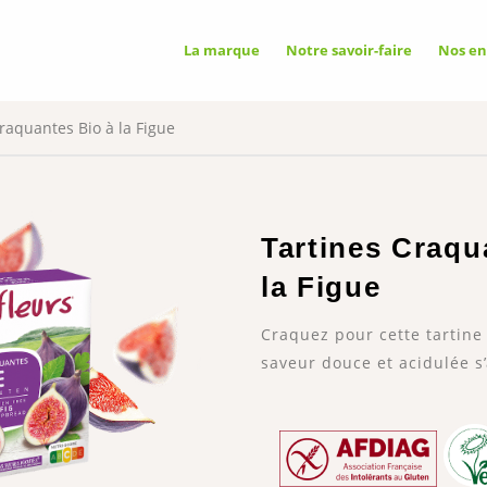
GATOIRES
La marque
Notre savoir-faire
Nos e
Aut
utilise des cookies nécessaires à son
ctionnement qui ne peuvent pas être
és.
raquantes Bio à la Figue
ICITAIRES
Tartines Craqu
✓ Au
ixel
la Figue
ce peut déposer 8 cookies.
✗ In
Craquez pour cette tartine 
saveur douce et acidulée s