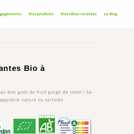
ngagements
Nos produits
Nos idées recettes
Le Mag
oriser
antes Bio à
toriser
terdire
au bon goût de fruit gorgé de soleil ! Sa
’apprécie nature ou tartinée.