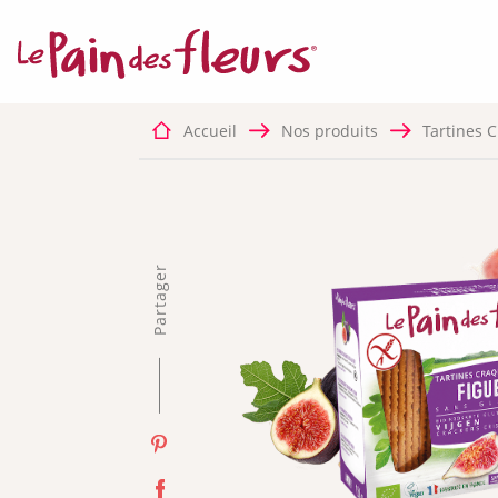
COOKIES OBLI
Ce site 
bon fon
désactiv
Accueil
Nos produits
Tartines C
✛ RÉGIES PUBL
Partager
Facebook P
Ce servi