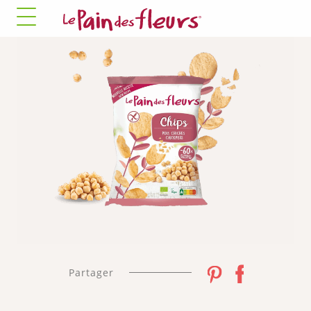
✓ Autoriser tous
✗ Interdire tous
les cookies
les cookies
COOKIES OBLIGATOIRES
Ce site utilise des cookies nécessaires à son bon
fonctionnement qui ne peuvent pas être désactivés.
Autoriser
✛ RÉGIES PUBLICITAIRES
Facebook Pixel
Ce service peut déposer 8 cookies.
✓ Autoriser
✗ Interdire
Partager