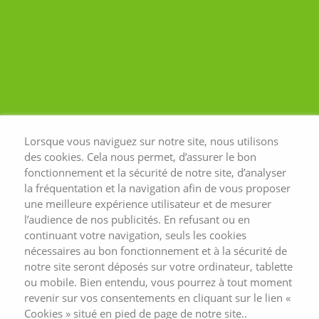
ressourcer et guidés par une
praticienne sophrologue
professionnelle. Mais avant de
passer à la pratique, revenons sur les
fondements et les bienfaits que
procure une telle démarche sur le
corps et l’esprit.
Lorsque vous naviguez sur notre site, nous utilisons
des cookies. Cela nous permet, d’assurer le bon
fonctionnement et la sécurité de notre site, d’analyser
la fréquentation et la navigation afin de vous proposer
une meilleure expérience utilisateur et de mesurer
l’audience de nos publicités. En refusant ou en
continuant votre navigation, seuls les cookies
nécessaires au bon fonctionnement et à la sécurité de
notre site seront déposés sur votre ordinateur, tablette
ou mobile. Bien entendu, vous pourrez à tout moment
revenir sur vos consentements en cliquant sur le lien «
Cookies » situé en pied de page de notre site..