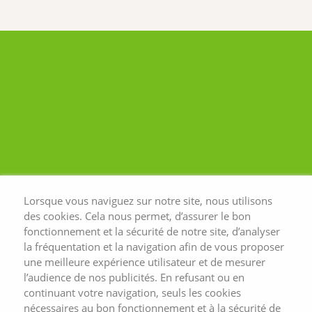
inépuisable de bien-être global, peut
vous aider à y parvenir. Dans cet
article, nous vous proposons 2
exercices de sophrologie pour vous
ressourcer et guidés par une
praticienne sophrologue
professionnelle. Mais avant de
passer à la pratique, revenons sur les
fondements et les bienfaits que
procure une telle démarche sur le
corps et l’esprit.
Lorsque vous naviguez sur notre site, nous utilisons
des cookies. Cela nous permet, d’assurer le bon
fonctionnement et la sécurité de notre site, d’analyser
la fréquentation et la navigation afin de vous proposer
une meilleure expérience utilisateur et de mesurer
l’audience de nos publicités. En refusant ou en
continuant votre navigation, seuls les cookies
nécessaires au bon fonctionnement et à la sécurité de