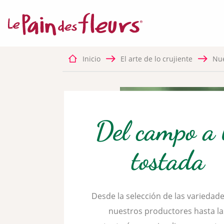
COOKIES OBLI
Este sit
correct
desactiv
Inicio
El arte de lo crujiente
Nue
✛ REDES PUBLI
Del campo a 
Facebook P
Este ser
tostada
Desde la selección de las variedad
nuestros productores hasta la