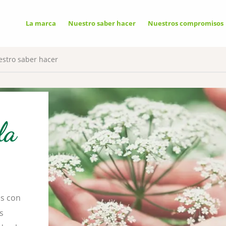
GATORIAS
La marca
Nuestro saber hacer
Nuestros compromisos
Pe
io utiliza cookies necesarias para su
o funcionamiento que no se pueden
ar.
stro saber hacer
CITARIAS
la
✓ P
ixel
vicio puede colocar 8 cookies.
✗ P
es con
s