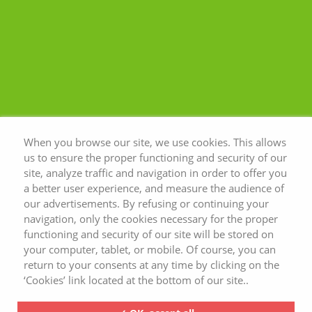
est tout à fait possible de lutter
contre l’affaissement du visage sans
passer par les injections de botox et
d’acide hyaluronique. Il existe des
solutions naturelles pour préserver
votre peau du vieillissement
prématuré, mais aussi pour optimiser
son éclat et la tonifier durablement.
When you browse our site, we use cookies. This allows
us to ensure the proper functioning and security of our
site, analyze traffic and navigation in order to offer you
a better user experience, and measure the audience of
our advertisements. By refusing or continuing your
navigation, only the cookies necessary for the proper
functioning and security of our site will be stored on
your computer, tablet, or mobile. Of course, you can
return to your consents at any time by clicking on the
‘Cookies’ link located at the bottom of our site..