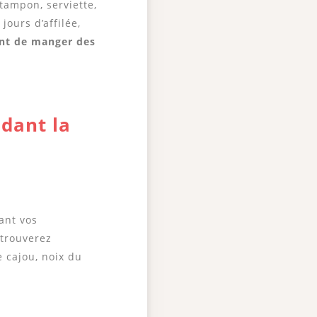
tampon, serviette,
jours d’affilée,
ant de manger des
dant la
ant vos
trouverez
e cajou, noix du