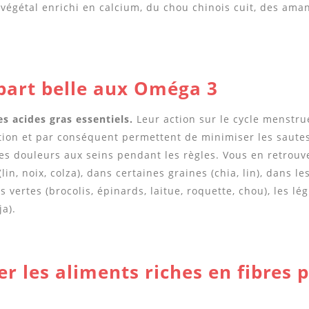
t végétal enrichi en calcium, du chou chinois cuit, des am
part belle aux Oméga 3
s acides gras essentiels.
Leur action sur le cycle menstrue
tion et par conséquent permettent de minimiser les saute
es douleurs aux seins pendant les règles. Vous en retro
(lin, noix, colza), dans certaines graines (chia, lin), dans l
s vertes (brocolis, épinards, laitue, roquette, chou), les lé
ja).
er les aliments riches en fibres 