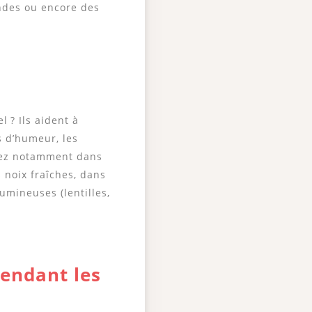
andes ou encore des
l ? Ils aident à
s d’humeur, les
uvez notamment dans
es noix fraîches, dans
gumineuses (lentilles,
pendant les