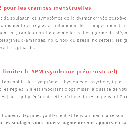
E pour
le
s crampes menstruelles
 de soulager les symptômes de la dysménorrhée c’est-à-d
au moment des règles et notamment les crampes menstruel
ent en grande quantité comme les huiles (germe de blé, ol
 oléagineux (amandes, noix, noix du brésil, noisettes), les 
re les épinards.
r limiter
le SP
M (syndrome prémenstruel)
 l’ensemble des symptômes physiques et psychologiques 
les règles. S’il est important d’optimiser la qualité de vo
les jours qui précèdent cette période du cycle peuvent être
ise humeur, déprime, gonflement et tension mammaire sont
r les soulager,
vous pouvez augmenter vos apports en ca