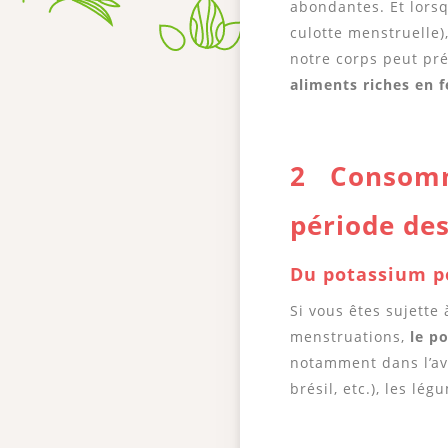
abondantes. Et lorsq
culotte menstruelle),
notre corps peut pré
aliments riches en f
2 Conso
mm
période de
Du pot
assium p
Si vous êtes sujette
menstruations,
le p
notamment dans l’avo
brésil, etc.), les lé