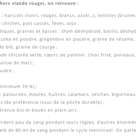
hors viande rouge), on retrouve :
: haricots (noirs, rouges, blancs, azuki…), lentilles (brunes
s chiches, pois cassés, fèves, soja ;
tiques, graines et épices : thym déshydraté, basilic déshy
cuma en poudre, gingembre en poudre, graine de sésame, g
e blé, graine de courge ;
ade chicorée verte, cœurs de palmier, chou frisé, poireaux,
laitue de mer) ;
oudre ;
(minimum 70 %) ;
 : palourdes, moules, huîtres, calamars, seiches, bigorneaux
s (de préférence issus de la pêche durable) ;
érence bio et élevés en plein air).
rdent peu de sang pendant leurs règles, d’autres énormém
delà de 80 ml de sang pendant le cycle menstruel. On parle