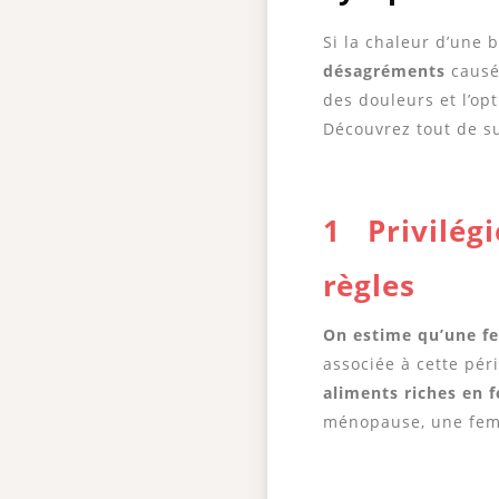
Si la chaleur d’une 
désagréments
causés
des douleurs et l’op
Découvrez tout de s
1 Privilégi
règles
On estime qu’une f
associée à cette pér
aliments riches en f
ménopause, une fem