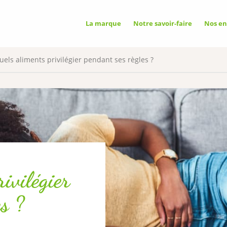
OOKIES
La marque
Notre savoir-faire
Nos e
A
e uses cookies necessary for its proper
ing that cannot be disabled.
uels aliments privilégier pendant ses règles ?
G NETWORKS
✓ 
ixel
vice may store 8 cookies.
✗ 
ivilégier
es ?