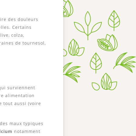
ire des douleurs
les. Certains
ive, colza,
graines de tournesol,
qui surviennent
tre alimentation
 tout aussi (voire
 des maux typiques
lcium
notamment