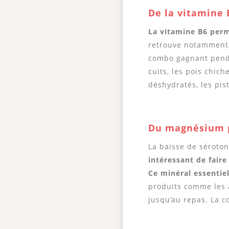
De la vitamine 
La vitamine B6 perm
retrouve notamment 
combo gagnant penda
cuits, les pois chic
déshydratés, les pis
Du magnés
ium p
La baisse de séroton
intéressant de fair
Ce minéral essentie
produits comme les 
jusqu’au repas. La 