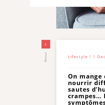
Retour
Lifestyle / 1 D
On mange q
nourrir di
sautes d’h
crampes… L
symptômes 