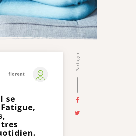
Partager
florent
l se
 Fatigue,
s,
tres
otidien.