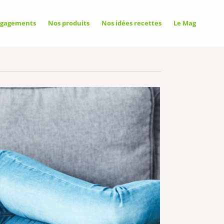
ngagements
Nos produits
Nos idées recettes
Le Mag
llow
Allow
Deny