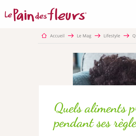
MANDATORY C
This sit
function
Accueil
Le Mag
Lifestyle
Q
✛ ADVERTISIN
Facebook P
This ser
Quels aliments pr
pendant ses règl